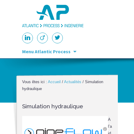
Aller au contenu
Menu Atlantic Process
principal
Vous êtes ici :
Accueil
/
Actualités
/ Simulation
hydraulique
Simulation hydraulique
A
l’a
id