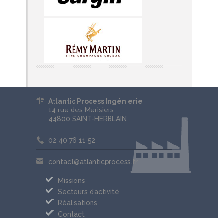
Atlantic Process Ingénierie
14 rue des Merisiers
44800 SAINT-HERBLAIN
02 40 76 11 52
contact@atlanticprocess.fr
Missions
Secteurs d’activité
Réalisations
Contact